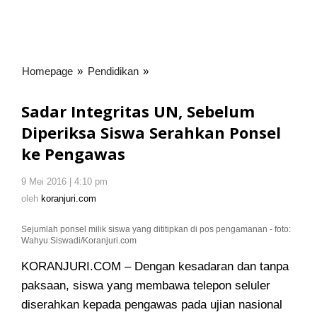
Homepage
»
Pendidikan
»
Sadar
Integritas
UN,
Sadar Integritas UN, Sebelum
Sebelum
Diperiksa Siswa Serahkan Ponsel
Diperiksa
ke Pengawas
Siswa
Serahkan
Ponsel
9 Mei 2016 | 4:10 pm
oleh
koranjuri.com
ke
oleh
koranjuri.com
Pengawas
Sejumlah ponsel milik siswa yang dititipkan di pos pengamanan - foto:
Wahyu Siswadi/Koranjuri.com
KORANJURI.COM – Dengan kesadaran dan tanpa
paksaan, siswa yang membawa telepon seluler
diserahkan kepada pengawas
pada ujian nasional