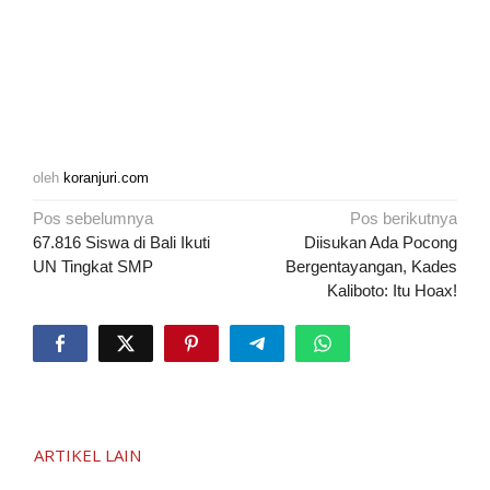
oleh
koranjuri.com
Navigasi
Pos sebelumnya
Pos berikutnya
pos
67.816 Siswa di Bali Ikuti
Diisukan Ada Pocong
UN Tingkat SMP
Bergentayangan, Kades
Kaliboto: Itu Hoax!
ARTIKEL LAIN