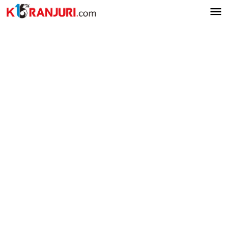
Lewati
ke
konten