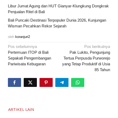
Libur Jumat Agung dan HUT Gianyar-Klungkung Dongkrak
Penjualan Ritel di Bali
Bali Puncaki Destinasi Terpopuler Dunia 2026, Kunjungan
Wisman Pecahkan Rekor Sejarah
oleh
koranjuri2
Navigasi
Pos sebelumnya
Pos berikutnya
pos
Pertemuan ITOP di Bali
Pak Lukito, Pengunjung
Sepakati Pengembangan
Tertua Perpusda Purworejo
Pariwisata Kebugaran
yang Tetap Produktif di Usia
85 Tahun
ARTIKEL LAIN