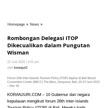
Homepage
»
News
»
Rombongan
Delegasi
ITOP
Rombongan Delegasi ITOP
Dikecualikan
Dikecualikan dalam Pungutan
dalam
Wisman
Pungutan
Wisman
22 Juni 2025 | 4:01 pm
oleh
koranjuri2
oleh
koranjuri2
Forum 26th Inter-Islands Tourism Policy (ITOP) digelar di Bali Beach
Convention Centre (BBCC) The Meru, Denpasar, Bali, 20-23 Juni 2025
– foto: Ist.
KORANJURI.COM – 10 Gubernur dari negara
kepulauan mengikuti forum 26th Inter-Islands
Tourism Policy (ITOP) di Bali. Mereka hadir