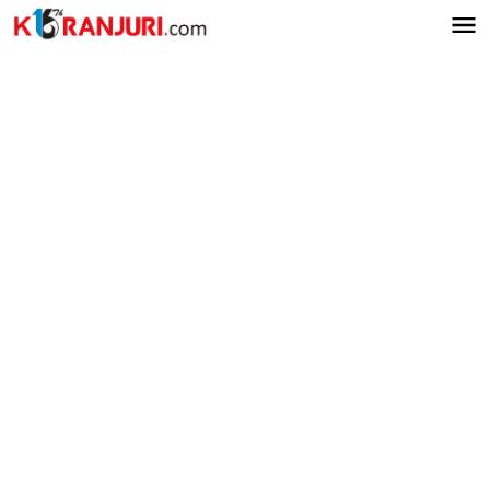
Lewati
ke
konten