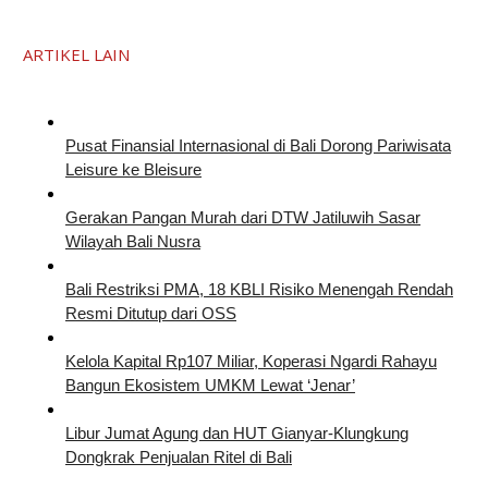
ARTIKEL LAIN
Pusat Finansial Internasional di Bali Dorong Pariwisata
Leisure ke Bleisure
Gerakan Pangan Murah dari DTW Jatiluwih Sasar
Wilayah Bali Nusra
Bali Restriksi PMA, 18 KBLI Risiko Menengah Rendah
Resmi Ditutup dari OSS
Kelola Kapital Rp107 Miliar, Koperasi Ngardi Rahayu
Bangun Ekosistem UMKM Lewat ‘Jenar’
Libur Jumat Agung dan HUT Gianyar-Klungkung
Dongkrak Penjualan Ritel di Bali