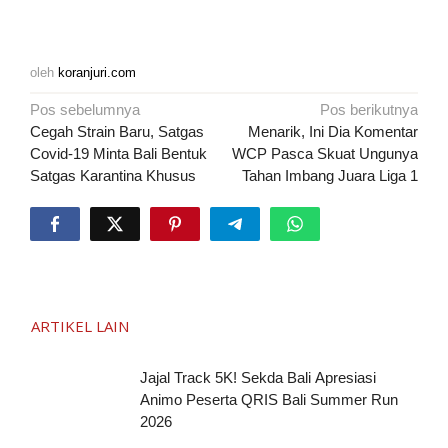
oleh
koranjuri.com
Navigasi
Pos sebelumnya
Pos berikutnya
pos
Cegah Strain Baru, Satgas
Menarik, Ini Dia Komentar
Covid-19 Minta Bali Bentuk
WCP Pasca Skuat Ungunya
Satgas Karantina Khusus
Tahan Imbang Juara Liga 1
ARTIKEL LAIN
Jajal Track 5K! Sekda Bali Apresiasi
Animo Peserta QRIS Bali Summer Run
2026