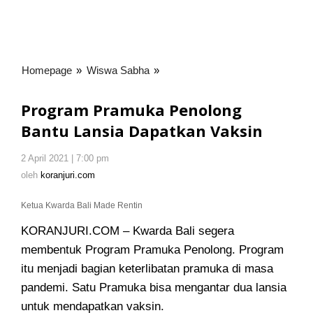
Homepage
»
Wiswa Sabha
»
Program
Pramuka
Penolong
Program Pramuka Penolong
Bantu
Bantu Lansia Dapatkan Vaksin
Lansia
Dapatkan
2 April 2021 | 7:00 pm
oleh
Vaksin
koranjuri.com
oleh
koranjuri.com
Ketua Kwarda Bali Made Rentin
KORANJURI.COM – Kwarda Bali segera
membentuk Program Pramuka Penolong. Program
itu menjadi bagian keterlibatan pramuka di masa
pandemi. Satu Pramuka bisa mengantar dua lansia
untuk mendapatkan vaksin.