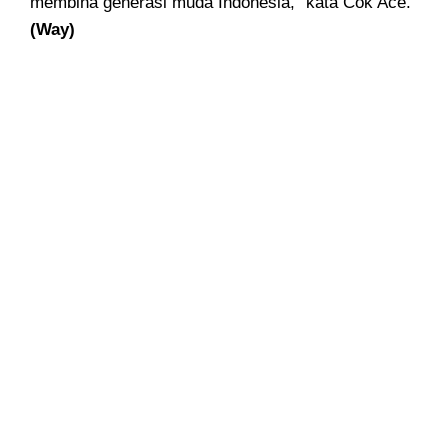
membina generasi muda Indonesia,” kata Cok Ace.
(Way)