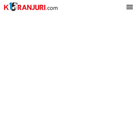
Lewati
ke
konten