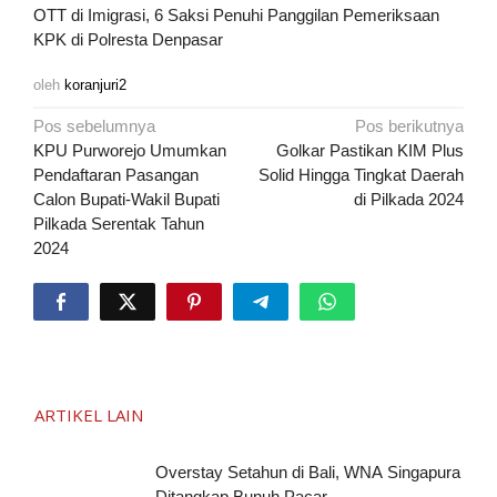
OTT di Imigrasi, 6 Saksi Penuhi Panggilan Pemeriksaan
KPK di Polresta Denpasar
oleh
koranjuri2
Navigasi
Pos sebelumnya
Pos berikutnya
pos
KPU Purworejo Umumkan
Golkar Pastikan KIM Plus
Pendaftaran Pasangan
Solid Hingga Tingkat Daerah
Calon Bupati-Wakil Bupati
di Pilkada 2024
Pilkada Serentak Tahun
2024
ARTIKEL LAIN
Overstay Setahun di Bali, WNA Singapura
Ditangkap Bunuh Pacar