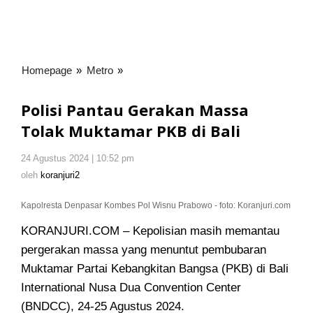
Homepage
»
Metro
»
Polisi
Pantau
Gerakan
Polisi Pantau Gerakan Massa
Massa
Tolak Muktamar PKB di Bali
Tolak
Muktamar
24 Agustus 2024 | 10:52 pm
oleh
PKB
koranjuri2
oleh
koranjuri2
di
Bali
Kapolresta Denpasar Kombes Pol Wisnu Prabowo - foto: Koranjuri.com
KORANJURI.COM – Kepolisian masih memantau
pergerakan massa yang menuntut pembubaran
Muktamar Partai Kebangkitan Bangsa (PKB) di Bali
International Nusa Dua Convention Center
(BNDCC), 24-25 Agustus 2024.