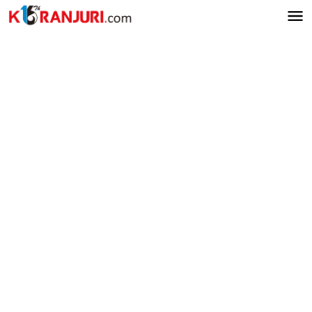
Lewati
ke
konten