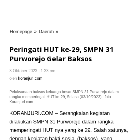
Homepage
»
Daerah
»
Peringati
HUT
ke-
Peringati HUT ke-29, SMPN 31
29,
Purworejo Gelar Baksos
SMPN
31
3 Oktober 2023 | 1:33 pm
oleh
Purworejo
koranjuri.com
oleh
koranjuri.com
Gelar
Baksos
Pelaksanaan baksos keluarga besar SMPN 31 Purworejo dalam
rangka memperingati HUT ke-29, Selasa (03/10/2023) - foto:
Koranjuri.com
KORANJURI.COM – Serangkaian kegiatan
dilakukan SMPN 31 Purworejo dalam rangka
memperingati HUT nya yang ke 29. Salah satunya,
dengan kegiatan bakti sosial (baksos), yang