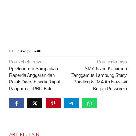
oleh
koranjuri.com
Navigasi
Pos sebelumnya
Pos berikutnya
pos
Pj. Gubernur Sampaikan
SMA Islam Kebumen
Raperda Anggaran dan
Tanggamus Lampung Study
Pajak Daerah pada Rapat
Banding ke MA An Nawawi
Paripurna DPRD Bali
Berjan Purworejo
ARTIKEL LAIN