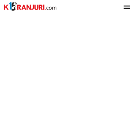
Lewati
ke
konten