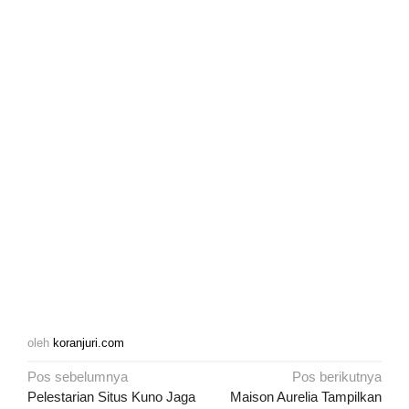
oleh
koranjuri.com
Navigasi
Pos sebelumnya
Pos berikutnya
pos
Pelestarian Situs Kuno Jaga
Maison Aurelia Tampilkan