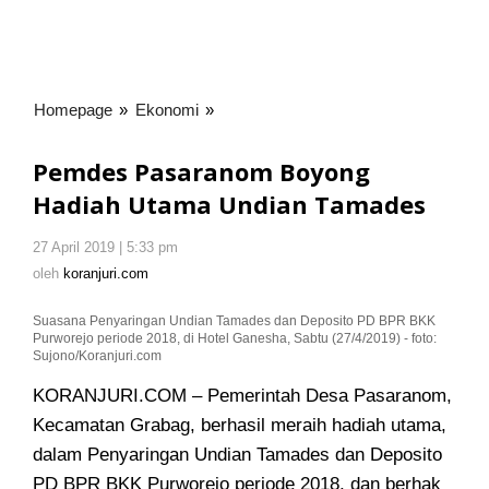
Homepage
»
Ekonomi
»
Pemdes
Pasaranom
Boyong
Pemdes Pasaranom Boyong
Hadiah
Hadiah Utama Undian Tamades
Utama
Undian
27 April 2019 | 5:33 pm
oleh
Tamades
koranjuri.com
oleh
koranjuri.com
Suasana Penyaringan Undian Tamades dan Deposito PD BPR BKK
Purworejo periode 2018, di Hotel Ganesha, Sabtu (27/4/2019) - foto:
Sujono/Koranjuri.com
KORANJURI.COM – Pemerintah Desa Pasaranom,
Kecamatan Grabag, berhasil meraih hadiah utama
,
dalam Penyaringan Undian Tamades dan Deposito
PD BPR BKK Purworejo periode 2018, dan berhak