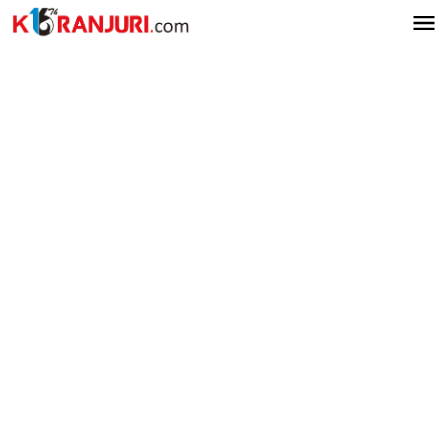
Lewati
ke
konten