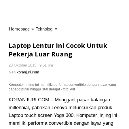
Homepage
»
Teknologi
»
Laptop
Lentur
ini
Laptop Lentur ini Cocok Untuk
Cocok
Pekerja Luar Ruang
Untuk
Pekerja
23 Oktober 2015 | 9:51 pm
oleh
Luar
koranjuri.com
oleh
koranjuri.com
Ruang
Komputer jinjing ini memiliki performa convertible dengan layar yang
dapat diputar hingga 360 derajat - foto: Alit
KORANJURI.COM – Menggaet pasar kalangan
millennial, pabrikan Lenovo meluncurkan produk
Laptop touch screen Yoga 300
. Komputer jinjing ini
memiliki performa convertible dengan layar yang