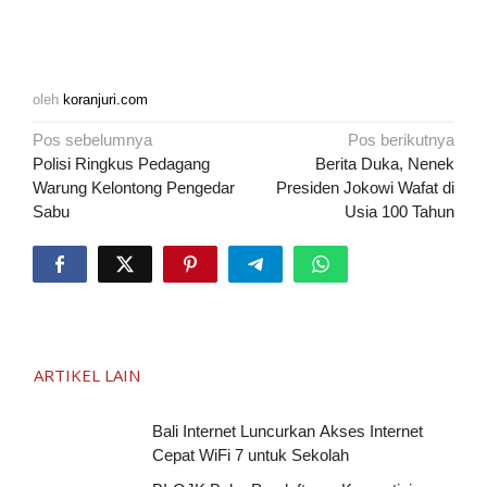
oleh
koranjuri.com
Navigasi
Pos sebelumnya
Pos berikutnya
pos
Polisi Ringkus Pedagang
Berita Duka, Nenek
Warung Kelontong Pengedar
Presiden Jokowi Wafat di
Sabu
Usia 100 Tahun
ARTIKEL LAIN
Bali Internet Luncurkan Akses Internet
Cepat WiFi 7 untuk Sekolah