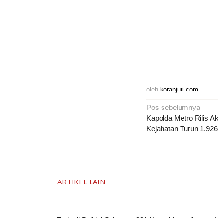
oleh
koranjuri.com
Navigasi
Pos sebelumnya
pos
Kapolda Metro Rilis Ak
Kejahatan Turun 1.92
ARTIKEL LAIN