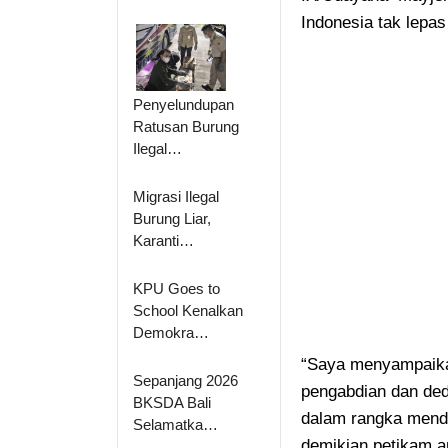
Indonesia tak lepas
Penyelundupan
Ratusan Burung
Ilegal…
Migrasi Ilegal
Burung Liar,
Karanti…
KPU Goes to
School Kenalkan
Demokra…
“Saya menyampaikan
Sepanjang 2026
pengabdian dan ded
BKSDA Bali
dalam rangka mend
Selamatka…
demikian petikam 