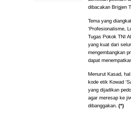
dibacakan Brigjen T
Tema yang diangkat
‘Profesionalisme, 
Tugas Pokok TNI AD
yang kuat dari selu
mengembangkan pro
dapat menempatkan d
Menurut Kasad, hal 
kode etik Kowad ‘Sa
yang dijadikan ped
agar meresap ke ji
dibanggakan.
(*)