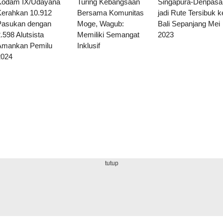
Kodam IX/Udayana
Turing Kebangsaan
Singapura-Denpasa
Kerahkan 10.912
Bersama Komunitas
jadi Rute Tersibuk k
Pasukan dengan
Moge, Wagub:
Bali Sepanjang Mei
.598 Alutsista
Memiliki Semangat
2023
Amankan Pemilu
Inklusif
2024
tutup