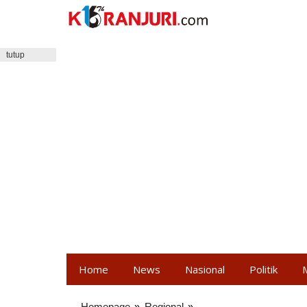
Lewati
ke
konten
tutup
Home
News
Nasional
Politik
Homepage
»
Regional
»
Korps