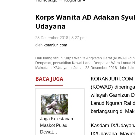
Wanita
AD
Korps Wanita AD Adakan Syu
Adakan
Udayana
Syukuran
Hari
28 Desember 2018 | 8:27 pm
oleh
Jadi
koranjuri.com
oleh
koranjuri.com
Kowad
di
Hari ulang tahun Korps Wanita Angkatan Darat (KOWAD) dip
Makodam
Denpasar, perwakilan Kowal Lanal Denpasar, Wara Lanud Ng
Udayana
Makodam IX/Udayana, Jumat, 28 Desember 2018 - foto: Ist
BACA JUGA
KORANJURI.COM – H
(KOWAD) diperingat
wilayah Garnizun D
Lanud Ngurah Rai d
berlangsung di Ma
Jaga Kelestarian
Maskot Pulau
Kasdam IX/Udayana
Dewat…
IX/Udayana Mayjen