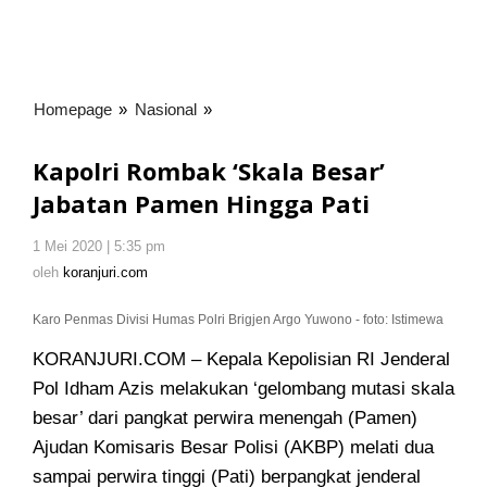
Homepage
»
Nasional
»
Kapolri
Rombak
'Skala
Kapolri Rombak ‘Skala Besar’
Besar'
Jabatan Pamen Hingga Pati
Jabatan
Pamen
1 Mei 2020 | 5:35 pm
oleh
Hingga
koranjuri.com
oleh
koranjuri.com
Pati
Karo Penmas Divisi Humas Polri Brigjen Argo Yuwono - foto: Istimewa
KORANJURI.COM – Kepala Kepolisian RI Jenderal
Pol Idham Azis melakukan ‘gelombang mutasi skala
besar’ dari pangkat perwira menengah (Pamen)
Ajudan Komisaris Besar Polisi (AKBP) melati dua
sampai perwira tinggi (Pati) berpangkat jenderal