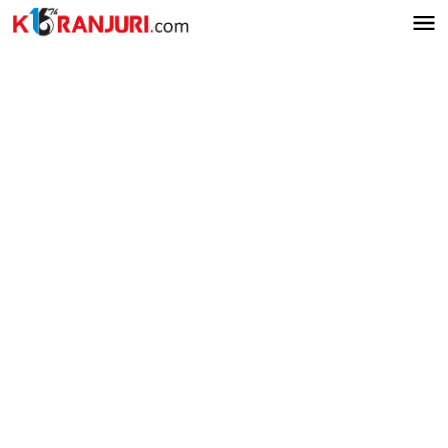
Lewati
ke
konten