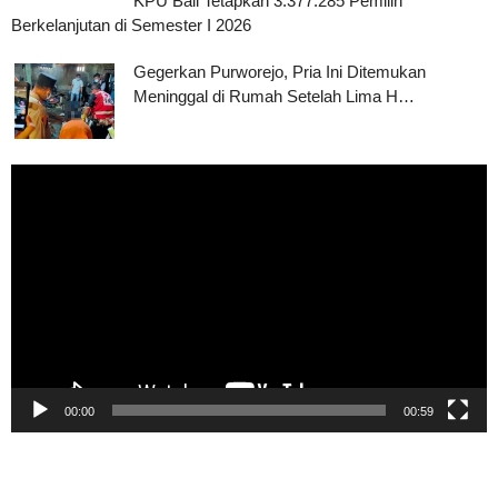
KPU Bali Tetapkan 3.377.285 Pemilih
Berkelanjutan di Semester I 2026
Gegerkan Purworejo, Pria Ini Ditemukan
Meninggal di Rumah Setelah Lima H…
Pemutar
Video
00:00
00:59