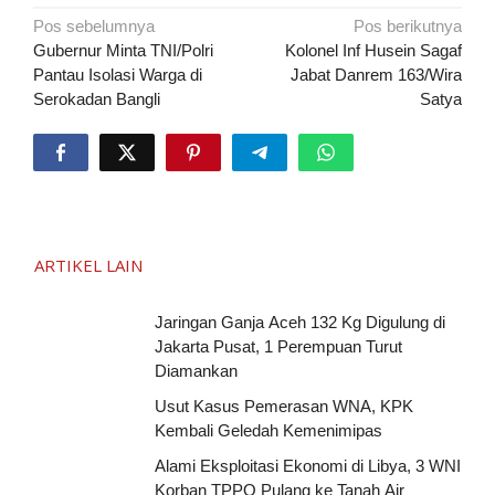
Navigasi
Pos sebelumnya
Pos berikutnya
pos
Gubernur Minta TNI/Polri
Kolonel Inf Husein Sagaf
Pantau Isolasi Warga di
Jabat Danrem 163/Wira
Serokadan Bangli
Satya
ARTIKEL LAIN
Jaringan Ganja Aceh 132 Kg Digulung di
Jakarta Pusat, 1 Perempuan Turut
Diamankan
Usut Kasus Pemerasan WNA, KPK
Kembali Geledah Kemenimipas
Alami Eksploitasi Ekonomi di Libya, 3 WNI
Korban TPPO Pulang ke Tanah Air