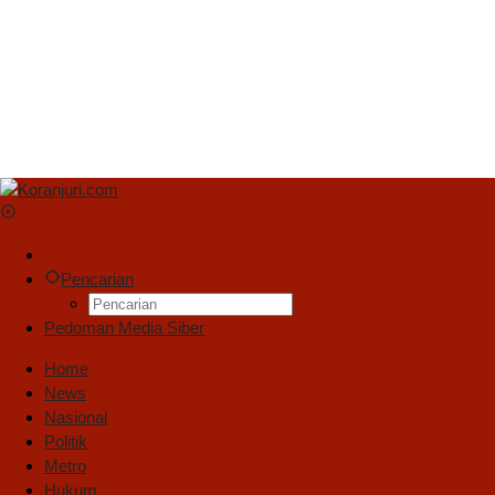
Pencarian
Pedoman Media Siber
Home
News
Nasional
Politik
Metro
Hukum