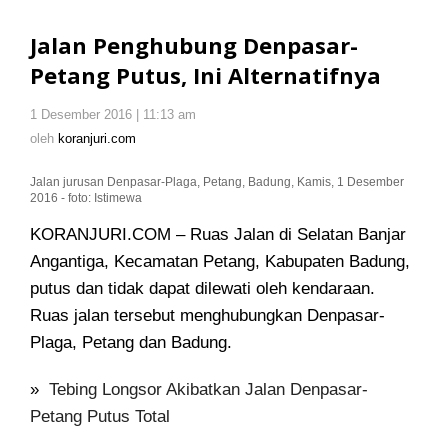
Penghubung
Denpasar-
Jalan Penghubung Denpasar-
Petang
Petang Putus, Ini Alternatifnya
Putus,
Ini
1 Desember 2016 | 11:13 am
oleh
Alternatifnya
koranjuri.com
oleh
koranjuri.com
Jalan jurusan Denpasar-Plaga, Petang, Badung, Kamis, 1 Desember
2016 - foto: Istimewa
KORANJURI.COM – Ruas Jalan di Selatan Banjar
Angantiga, Kecamatan Petang, Kabupaten Badung,
putus dan tidak dapat dilewati oleh kendaraan
.
Ruas jalan tersebut menghubungkan Denpasar-
Plaga, Petang dan Badung.
»
Tebing Longsor Akibatkan Jalan Denpasar-
Petang Putus Total