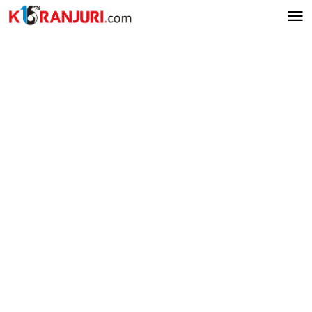
Lewati
ke
konten