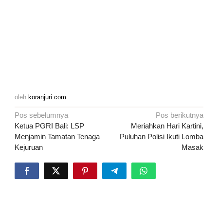
oleh
koranjuri.com
Navigasi
Pos sebelumnya
Pos berikutnya
pos
Ketua PGRI Bali: LSP
Meriahkan Hari Kartini,
Menjamin Tamatan Tenaga
Puluhan Polisi Ikuti Lomba
Kejuruan
Masak