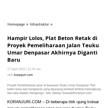
Homepage
»
Infrastruktur
»
Hampir
Lolos,
Plat
Hampir Lolos, Plat Beton Retak di
Beton
Proyek Pemeliharaan Jalan Teuku
Retak
Umar Denpasar Akhirnya Diganti
di
Proyek
Baru
Pemeliharaan
Jalan
17 April 2016 | 11:41 am
oleh
Teuku
koranjuri.com
oleh
koranjuri.com
Umar
Denpasar
Proyek Pemeliharaan jalan di kawasan Teuku Umar Denpasar. Plat
Akhirnya
beton lama dari bongkaran yang dipasang kembali terlihat melengkung
Diganti
dan ada retakan menganga - foto: Wahyu Siswadi/Koranjuri.com
Baru
KORANJURI.COM – Di beberapa titik ujung trotoar