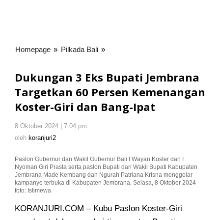
Homepage
»
Pilkada Bali
»
Dukungan
3
Eks
Dukungan 3 Eks Bupati Jembrana
Bupati
Targetkan 60 Persen Kemenangan
Jembrana
Koster-Giri dan Bang-Ipat
Targetkan
60
Persen
8 Oktober 2024 | 7:04 pm
oleh
koranjuri2
Kemenangan
oleh
koranjuri2
Koster-
Giri
Paslon Gubernur dan Wakil Gubernur Bali I Wayan Koster dan I
Nyoman Giri Prasta serta paslon Bupati dan Wakil Bupati Kabupaten
dan
Jembrana Made Kembang dan Ngurah Patriana Krisna menggelar
Bang-
kampanye terbuka di Kabupaten Jembrana, Selasa, 8 Oktober 2024 -
Ipat
foto: Istimewa
KORANJURI.COM – Kubu Paslon Koster-Giri