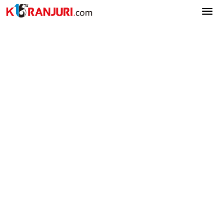
Lewati
ke
konten