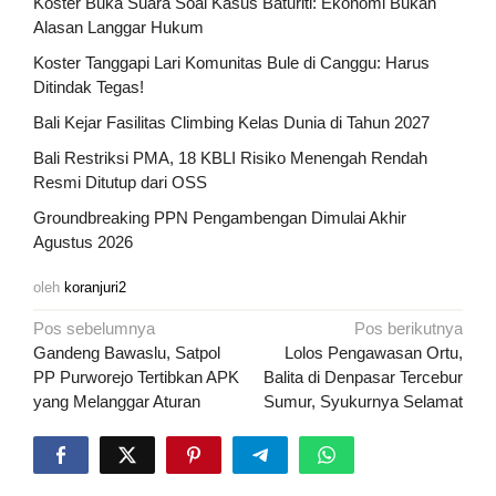
Koster Buka Suara Soal Kasus Baturiti: Ekonomi Bukan
Alasan Langgar Hukum
Koster Tanggapi Lari Komunitas Bule di Canggu: Harus
Ditindak Tegas!
Bali Kejar Fasilitas Climbing Kelas Dunia di Tahun 2027
Bali Restriksi PMA, 18 KBLI Risiko Menengah Rendah
Resmi Ditutup dari OSS
Groundbreaking PPN Pengambengan Dimulai Akhir
Agustus 2026
oleh
koranjuri2
Navigasi
Pos sebelumnya
Pos berikutnya
pos
Gandeng Bawaslu, Satpol
Lolos Pengawasan Ortu,
PP Purworejo Tertibkan APK
Balita di Denpasar Tercebur
yang Melanggar Aturan
Sumur, Syukurnya Selamat