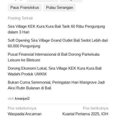
Paus Fransiskus
Pulau Serangan
Posting Terkait
Sira Village KEK Kura Kura Bali Tarik 60 Ribu Pengunjung
dalam 3 Hari
Soft Opening Sira Village Grand Outlet Bali Sedot Lebih dari
60.000 Pengunjung
Pusat Finansial Internasional di Bali Dorong Pariwisata
Leisure ke Bleisure
Dorong Ekonomi Lokal, Sira Village KEK Kura Kura Bali
Wadahi Produk UMKM
Bukan Cuma Seremonial, Peringatan Hari Mangrove Jadi
Aksi Rutin Bulanan di Bali
oleh
koranjuri2
Navigasi
Pos sebelumnya
Pos berikutnya
Waspadai Ancaman
Kuartal Pertama 2025, IOH