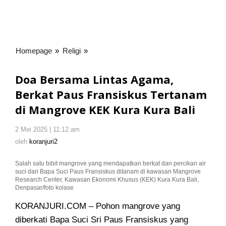
Homepage
»
Religi
»
Doa
Bersama
Lintas
Doa Bersama Lintas Agama,
Agama,
Berkat Paus Fransiskus Tertanam
Berkat
di Mangrove KEK Kura Kura Bali
Paus
Fransiskus
Tertanam
2 Mei 2025 | 11:12 am
oleh
koranjuri2
di
oleh
koranjuri2
Mangrove
KEK
Salah satu bibit mangrove yang mendapatkan berkat dan percikan air
suci dari Bapa Suci Paus Fransiskus ditanam di kawasan Mangrove
Kura
Research Center, Kawasan Ekonomi Khusus (KEK) Kura Kura Bali,
Kura
Denpasar/foto kolase
Bali
KORANJURI.COM – Pohon mangrove yang
diberkati Bapa Suci Sri Paus Fransiskus yang