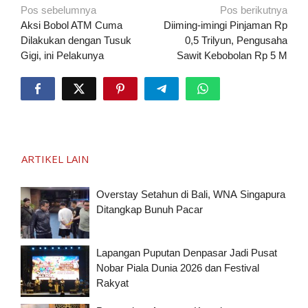
Navigasi
Pos sebelumnya
Pos berikutnya
pos
Aksi Bobol ATM Cuma
Diiming-imingi Pinjaman Rp
Dilakukan dengan Tusuk
0,5 Trilyun, Pengusaha
Gigi, ini Pelakunya
Sawit Kebobolan Rp 5 M
ARTIKEL LAIN
Overstay Setahun di Bali, WNA Singapura
Ditangkap Bunuh Pacar
Lapangan Puputan Denpasar Jadi Pusat
Nobar Piala Dunia 2026 dan Festival
Rakyat