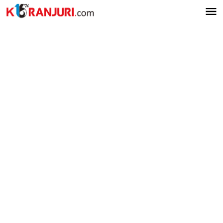
Lewati
ke
konten