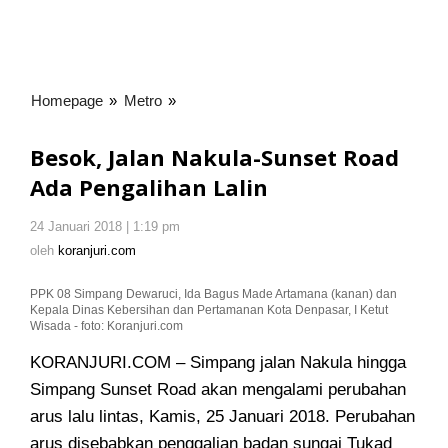
Homepage
»
Metro
»
Besok,
Jalan
Nakula-
Besok, Jalan Nakula-Sunset Road
Sunset
Ada Pengalihan Lalin
Road
Ada
24 Januari 2018 | 1:19 pm
oleh
Pengalihan
koranjuri.com
oleh
koranjuri.com
Lalin
PPK 08 Simpang Dewaruci, Ida Bagus Made Artamana (kanan) dan
Kepala Dinas Kebersihan dan Pertamanan Kota Denpasar, I Ketut
Wisada - foto: Koranjuri.com
KORANJURI.COM – Simpang jalan Nakula hingga
Simpang Sunset Road akan mengalami perubahan
arus lalu lintas, Kamis, 25 Januari 2018
. Perubahan
arus disebabkan penggalian badan sungai Tukad