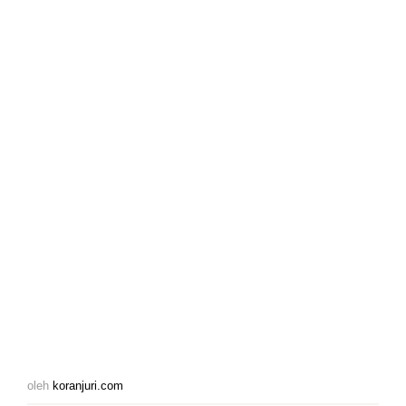
oleh
koranjuri.com