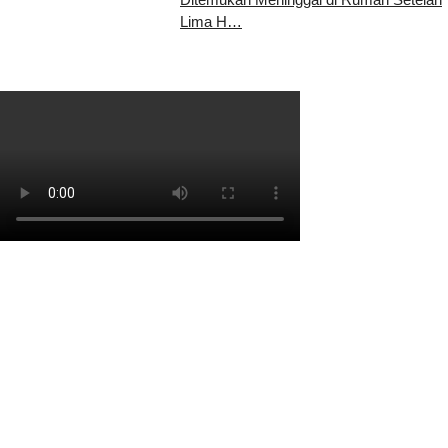
Lima H…