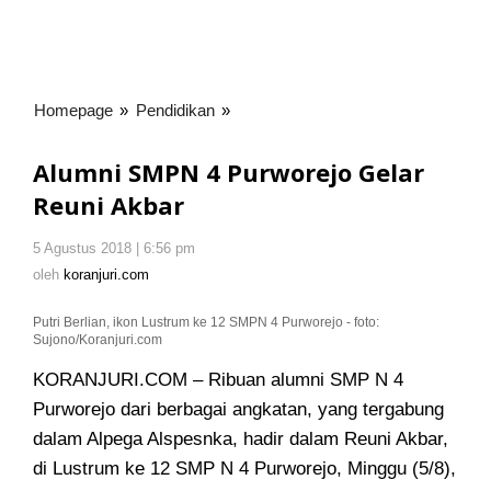
Homepage
»
Pendidikan
»
Alumni
SMPN
4
Alumni SMPN 4 Purworejo Gelar
Purworejo
Reuni Akbar
Gelar
Reuni
5 Agustus 2018 | 6:56 pm
oleh
Akbar
koranjuri.com
oleh
koranjuri.com
Putri Berlian, ikon Lustrum ke 12 SMPN 4 Purworejo - foto:
Sujono/Koranjuri.com
KORANJURI.COM – Ribuan alumni SMP N 4
Purworejo dari berbagai angkatan, yang tergabung
dalam Alpega Alspesnka, hadir dalam Reuni Akbar,
di Lustrum ke 12 SMP N 4 Purworejo, Minggu (5/8),