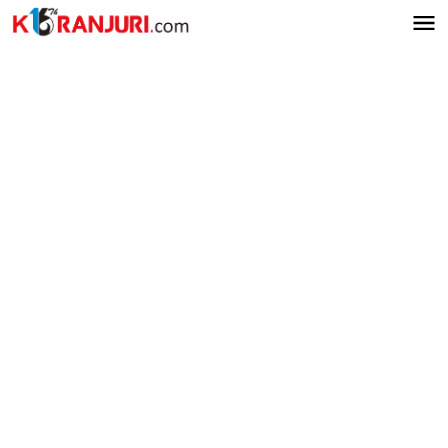
Lewati
ke
konten