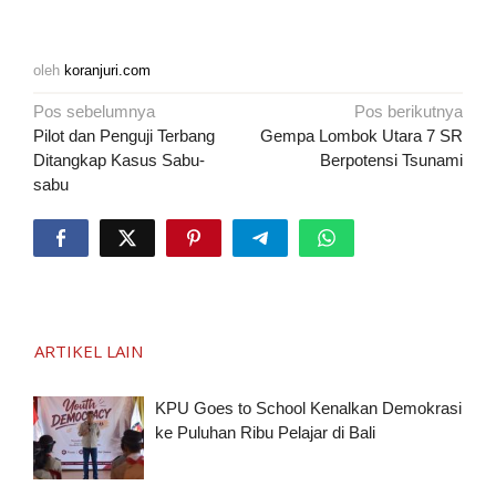
oleh
koranjuri.com
Navigasi
Pos sebelumnya
Pos berikutnya
pos
Pilot dan Penguji Terbang
Gempa Lombok Utara 7 SR
Ditangkap Kasus Sabu-
Berpotensi Tsunami
sabu
ARTIKEL LAIN
KPU Goes to School Kenalkan Demokrasi
ke Puluhan Ribu Pelajar di Bali