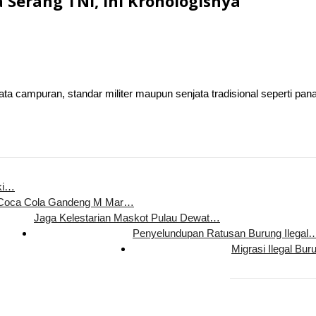
 Serang TNI, Ini Kronologisnya
ata campuran, standar militer maupun senjata tradisional seperti 
ki…
 Coca Cola Gandeng M Mar…
Jaga Kelestarian Maskot Pulau Dewat…
Penyelundupan Ratusan Burung Ilegal
Migrasi Ilegal Bur