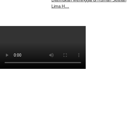
Lima H…