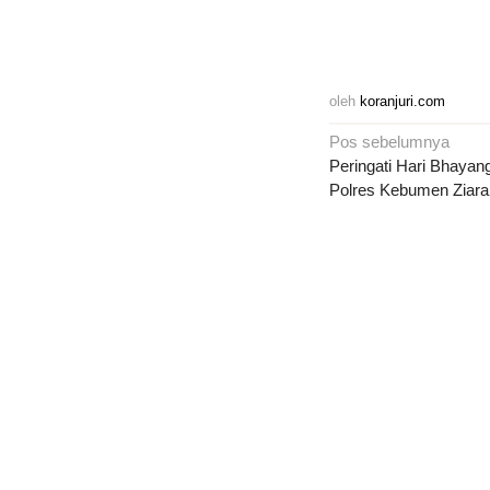
oleh
koranjuri.com
Navigasi
Pos sebelumnya
pos
Peringati Hari Bhayan
Polres Kebumen Ziara