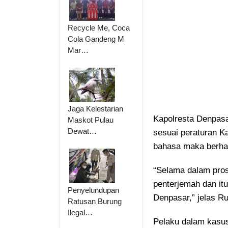
Recycle Me, Coca
Cola Gandeng M
Mar…
Jaga Kelestarian
Kapolresta Denpas
Maskot Pulau
Dewat…
sesuai peraturan K
bahasa maka berha
“Selama dalam pros
penterjemah dan it
Penyelundupan
Denpasar,” jelas Ru
Ratusan Burung
Ilegal…
Pelaku dalam kasus