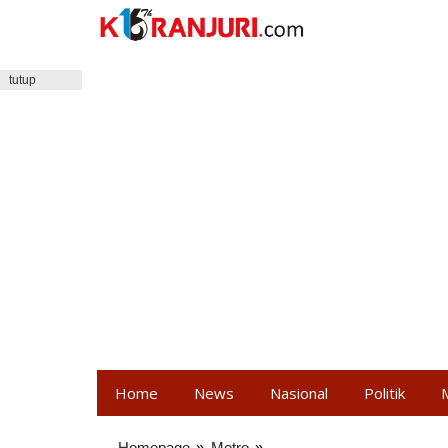
Lewati
ke
konten
tutup
Home
News
Nasional
Politik
Homepage
»
Metro
»
Turis