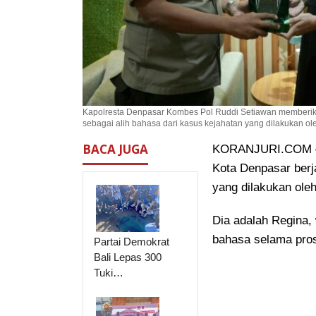
Kapolresta Denpasar Kombes Pol Ruddi Setiawan memberika
sebagai alih bahasa dari kasus kejahatan yang dilakukan ole
BACA JUGA
KORANJURI.COM – A
Kota Denpasar ber
yang dilakukan ole
Dia adalah Regina,
bahasa selama pros
Partai Demokrat
Bali Lepas 300
Tuki…