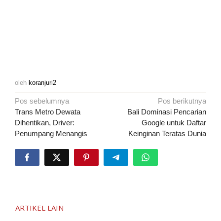
oleh
koranjuri2
Navigasi
Pos sebelumnya
Pos berikutnya
pos
Trans Metro Dewata
Bali Dominasi Pencarian
Dihentikan, Driver:
Google untuk Daftar
Penumpang Menangis
Keinginan Teratas Dunia
ARTIKEL LAIN