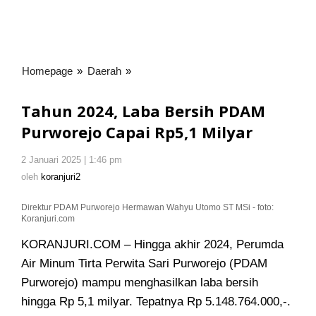
Homepage
»
Daerah
»
Tahun
2024,
Laba
Tahun 2024, Laba Bersih PDAM
Bersih
Purworejo Capai Rp5,1 Milyar
PDAM
Purworejo
2 Januari 2025 | 1:46 pm
oleh
Capai
koranjuri2
oleh
koranjuri2
Rp5,1
Milyar
Direktur PDAM Purworejo Hermawan Wahyu Utomo ST MSi - foto:
Koranjuri.com
KORANJURI.COM – Hingga akhir 2024, Perumda
Air Minum Tirta Perwita Sari Purworejo (PDAM
Purworejo) mampu menghasilkan laba bersih
hingga Rp 5,1 milyar. Tepatnya Rp 5.148.764.000,-.