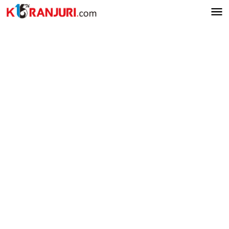
Lewati
ke
konten