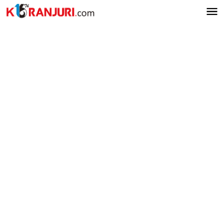
Lewati
ke
konten