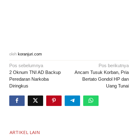
oleh
koranjuri.com
Navigasi
Pos sebelumnya
Pos berikutnya
pos
2 Oknum TNI AD Backup
Ancam Tusuk Korban, Pria
Peredaran Narkoba
Bertato Gondol HP dan
Diringkus
Uang Tunai
ARTIKEL LAIN