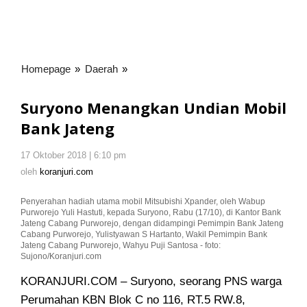
Homepage
»
Daerah
»
Suryono
Menangkan
Undian
Suryono Menangkan Undian Mobil
Mobil
Bank Jateng
Bank
Jateng
17 Oktober 2018 | 6:10 pm
oleh
koranjuri.com
oleh
koranjuri.com
Penyerahan hadiah utama mobil Mitsubishi Xpander, oleh Wabup
Purworejo Yuli Hastuti, kepada Suryono, Rabu (17/10), di Kantor Bank
Jateng Cabang Purworejo, dengan didampingi Pemimpin Bank Jateng
Cabang Purworejo, Yulistyawan S Hartanto, Wakil Pemimpin Bank
Jateng Cabang Purworejo, Wahyu Puji Santosa - foto:
Sujono/Koranjuri.com
KORANJURI.COM – Suryono, seorang PNS warga
Perumahan KBN Blok C no 116, RT.5 RW.8,