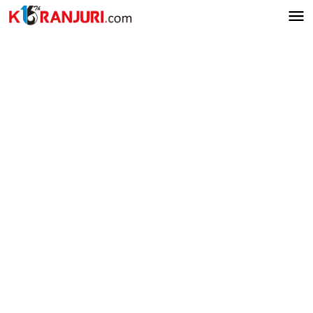
Lewati
ke
konten