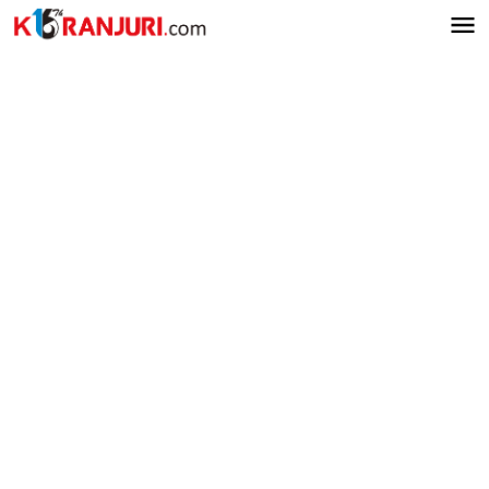
Lewati
ke
konten