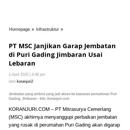
Homepage
»
Infrastruktur
»
PT
MSC
Janjikan
PT MSC Janjikan Garap Jembatan
Garap
di Puri Gading Jimbaran Usai
Jembatan
Lebaran
di
Puri
Gading
1 April 2025 | 4:48 pm
oleh
koranjuri2
Jimbaran
oleh
koranjuri2
Usai
Lebaran
Jembatan yang ambrol yang jadi akses ke kawasan pemukiman Puri
Gading, Jimbaran - foto: Koranjuri.com
KORANJURI.COM – PT Mitrasurya Cemerlang
(MSC) akhirnya menyanggupi perbaikan jembatan
yang rusak di perumahan Puri Gading akan digarap