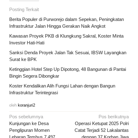
Posting Terkait
Berita Populer di Purworejo dalam Sepekan, Peningkatan
Infrastruktur Jalan Hingga Gerakan Naik Angkot
Kawasan Proyek PKB di Klungkung Sakral, Koster Minta
Investor Hati-Hati
Sanksi Denda Proyek Jalan Tak Sesuai, IBSW Layangkan
Surat ke BPK
Ketinggian Hotel Step Up Dipotong, 48 Bangunan di Pantai
Bingin Segera Dibongkar
Koster Kendalikan Alih Fungsi Lahan dengan Bangun
Infrastruktur Terintegrasi
oleh
koranjuri2
Navigasi
Pos sebelumnya
Pos berikutnya
pos
Kunjungan ke Desa
Operasi Ketupat 2025 Polri
Penglipuran Momen
Catat Terjadi 52 Lakalantas
Lebaran Tembus 7.497
dengan 37 Korban Jiwa