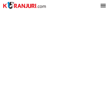
Lewati
ke
konten