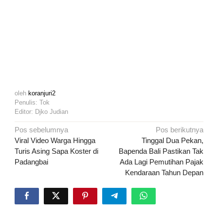
oleh
koranjuri2
Penulis: Tok
Editor: Djko Judian
Navigasi
Pos sebelumnya
Pos berikutnya
pos
Viral Video Warga Hingga
Tinggal Dua Pekan,
Turis Asing Sapa Koster di
Bapenda Bali Pastikan Tak
Padangbai
Ada Lagi Pemutihan Pajak
Kendaraan Tahun Depan