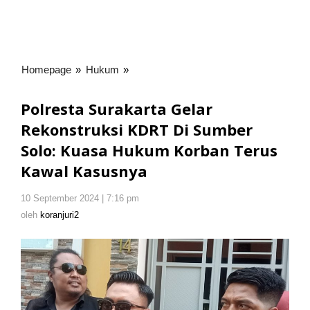
Homepage
»
Hukum
»
Polresta
Surakarta
Gelar
Polresta Surakarta Gelar
Rekonstruksi
Rekonstruksi KDRT Di Sumber
KDRT
Solo: Kuasa Hukum Korban Terus
Di
Sumber
Kawal Kasusnya
Solo:
Kuasa
10 September 2024 | 7:16 pm
oleh
Hukum
koranjuri2
oleh
koranjuri2
Korban
Terus
Kawal
Kasusnya