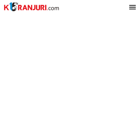
Lewati
ke
konten