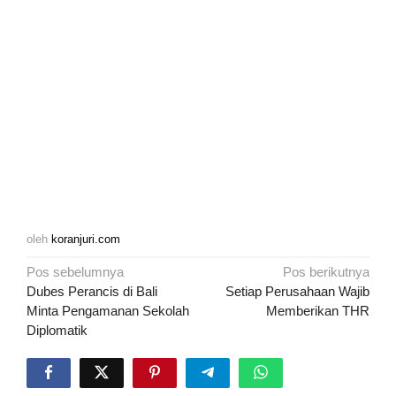
oleh
koranjuri.com
Navigasi
Pos sebelumnya
Pos berikutnya
pos
Dubes Perancis di Bali
Setiap Perusahaan Wajib
Minta Pengamanan Sekolah
Memberikan THR
Diplomatik