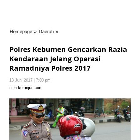
Homepage
»
Daerah
»
Polres
Kebumen
Gencarkan
Polres Kebumen Gencarkan Razia
Razia
Kendaraan Jelang Operasi
Kendaraan
Ramadniya Polres 2017
Jelang
Operasi
Ramadniya
13 Juni 2017 | 7:00 pm
oleh
koranjuri.com
Polres
oleh
koranjuri.com
2017