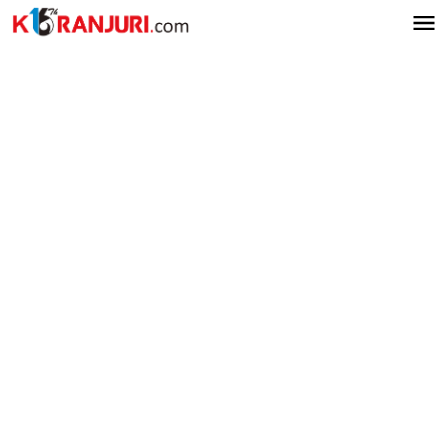
Lewati
ke
konten