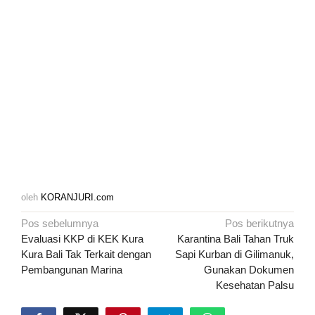
oleh
KORANJURI.com
Navigasi
Pos sebelumnya
Pos berikutnya
pos
Evaluasi KKP di KEK Kura
Karantina Bali Tahan Truk
Kura Bali Tak Terkait dengan
Sapi Kurban di Gilimanuk,
Pembangunan Marina
Gunakan Dokumen
Kesehatan Palsu