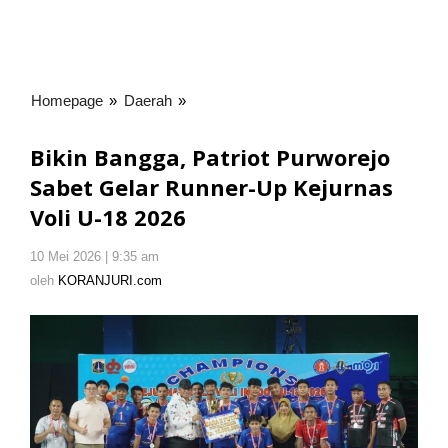
Homepage
»
Daerah
»
Bikin
Bangga,
Patriot
Bikin Bangga, Patriot Purworejo
Purworejo
Sabet Gelar Runner-Up Kejurnas
Sabet
Voli U-18 2026
Gelar
Runner-
Up
10 Mei 2026 | 9:35 am
oleh
KORANJURI.com
Kejurnas
oleh
KORANJURI.com
Voli
U-
18
2026