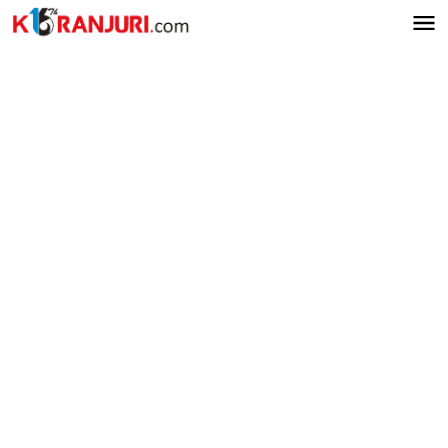
Lewati
ke
konten