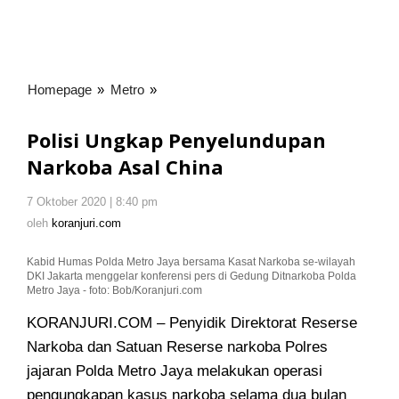
Homepage
»
Metro
»
Polisi
Ungkap
Penyelundupan
Polisi Ungkap Penyelundupan
Narkoba
Narkoba Asal China
Asal
China
7 Oktober 2020 | 8:40 pm
oleh
koranjuri.com
oleh
koranjuri.com
Kabid Humas Polda Metro Jaya bersama Kasat Narkoba se-wilayah
DKI Jakarta menggelar konferensi pers di Gedung Ditnarkoba Polda
Metro Jaya - foto: Bob/Koranjuri.com
KORANJURI.COM – Penyidik Direktorat Reserse
Narkoba dan Satuan Reserse narkoba Polres
jajaran Polda Metro Jaya melakukan operasi
pengungkapan kasus narkoba selama dua bulan