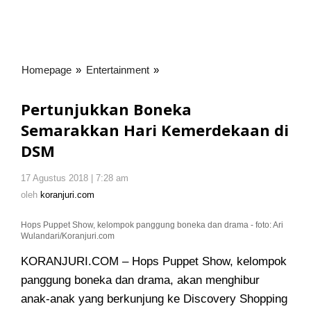
Homepage
»
Entertainment
»
Pertunjukkan
Boneka
Semarakkan
Pertunjukkan Boneka
Hari
Semarakkan Hari Kemerdekaan di
Kemerdekaan
DSM
di
DSM
17 Agustus 2018 | 7:28 am
oleh
koranjuri.com
oleh
koranjuri.com
Hops Puppet Show, kelompok panggung boneka dan drama - foto: Ari
Wulandari/Koranjuri.com
KORANJURI.COM – Hops Puppet Show, kelompok
panggung boneka dan drama, akan menghibur
anak-anak
yang berkunjung ke Discovery Shopping