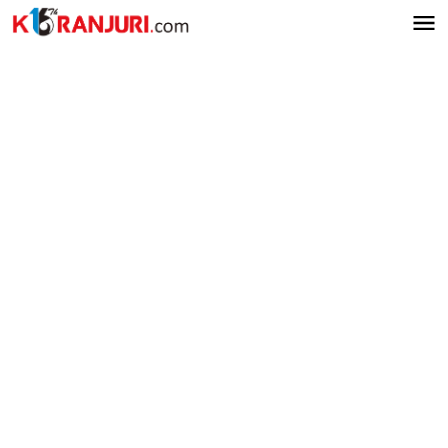
Lewati
ke
konten