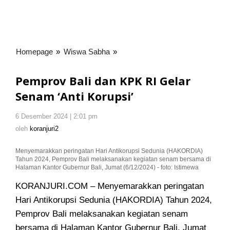
Homepage
»
Wiswa Sabha
»
Pemprov
Bali
dan
Pemprov Bali dan KPK RI Gelar
KPK
Senam ‘Anti Korupsi’
RI
Gelar
6 Desember 2024 | 2:01 pm
oleh
Senam
koranjuri2
oleh
koranjuri2
'Anti
Korupsi'
Menyemarakkan peringatan Hari Antikorupsi Sedunia (HAKORDIA)
Tahun 2024, Pemprov Bali melaksanakan kegiatan senam bersama di
Halaman Kantor Gubernur Bali, Jumat (6/12/2024) - foto: Istimewa
KORANJURI.COM – Menyemarakkan peringatan
Hari Antikorupsi Sedunia (HAKORDIA) Tahun 2024,
Pemprov Bali melaksanakan kegiatan senam
bersama di Halaman Kantor Gubernur Bali, Jumat