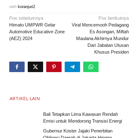
oleh
koranjuri2
Navigasi
Pos sebelumnya
Pos berikutnya
pos
Himato UMPWR Gelar
Viral Mencemooh Pedagang
Automotive Educative Zone
Es Asongan, Miftah
(AEZ) 2024
Maulana Akhirnya Mundur
Dari Jabatan Utusan
Khusus Presiden
ARTIKEL LAIN
Bali Tetapkan Lima Kawasan Rendah
Emisi untuk Mendorong Transisi Energi
Gubernur Koster Jajaki Penerbitan
Obligasi Daerah di Jakarta Hingga