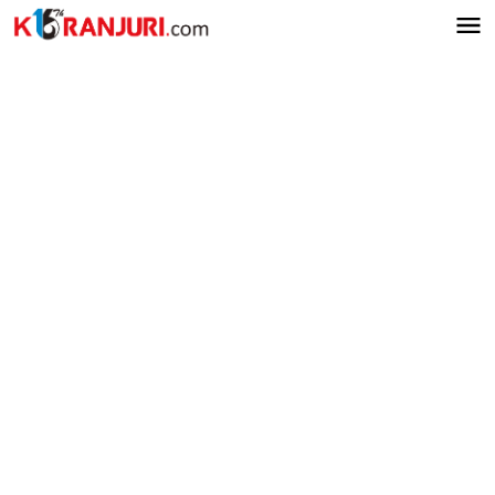
Lewati
ke
konten