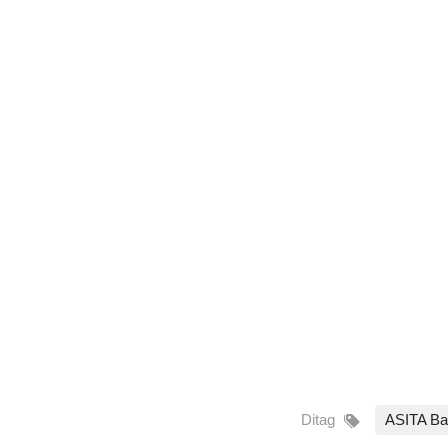
Ditag
ASITA Bal