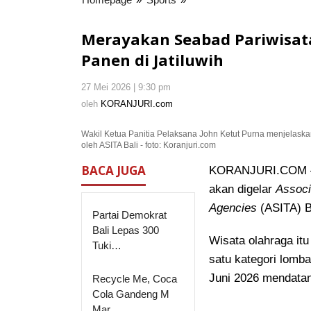
Seabad
Pariwisata
Merayakan Seabad Pariwisata
Bali,
Panen di Jatiluwih
Fun
Run
27 Mei 2026 | 9:30 pm
oleh
5K
KORANJURI.com
oleh
KORANJURI.com
ASITA
Berlatar
Wakil Ketua Panitia Pelaksana John Ketut Purna menjelaskan
Musim
oleh ASITA Bali - foto: Koranjuri.com
Panen
di
BACA JUGA
KORANJURI.COM – F
Jatiluwih
akan digelar
Associ
Agencies
(ASITA) Ba
Partai Demokrat
Bali Lepas 300
Wisata olahraga it
Tuki…
satu kategori lomba
Juni 2026 mendata
Recycle Me, Coca
Cola Gandeng M
Mar…