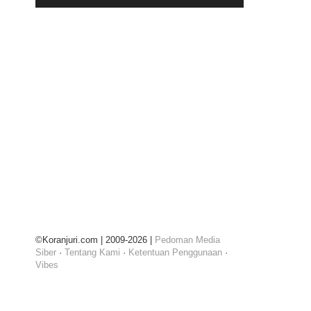
©Koranjuri.com | 2009-2026 |
Pedoman Media
Siber
·
Tentang Kami
·
Ketentuan Penggunaan
·
Vibes