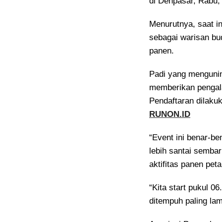
di Denpasar, Rabu,
Menurutnya, saat in
sebagai warisan b
panen.
Padi yang mengunin
memberikan pengala
Pendaftaran dilakuk
RUNON.ID
“Event ini benar-be
lebih santai semba
aktifitas panen peta
“Kita start pukul 0
ditempuh paling la