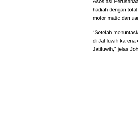
Asosiasi Perusahaa
hadiah dengan tota
motor matic dan uan
“Setelah menuntask
di Jatiluwih karen
Jatiluwih,” jelas J