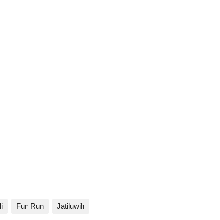
i
Fun Run
Jatiluwih