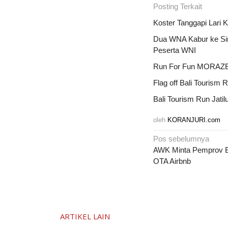
Posting Terkait
Koster Tanggapi Lari 
Dua WNA Kabur ke Sing
Peserta WNI
Run For Fun MORAZEN
Flag off Bali Tourism 
Bali Tourism Run Jat
oleh
KORANJURI.com
Navigasi
Pos sebelumnya
pos
AWK Minta Pemprov Ba
OTA Airbnb
ARTIKEL LAIN