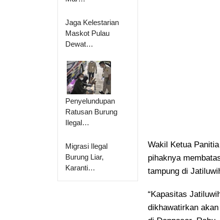
Jaga Kelestarian
Maskot Pulau
Dewat…
Penyelundupan
Ratusan Burung
Ilegal…
Wakil Ketua Paniti
Migrasi Ilegal
Burung Liar,
pihaknya membatas
Karanti…
tampung di Jatiluwi
“Kapasitas Jatiluwih
dikhawatirkan akan