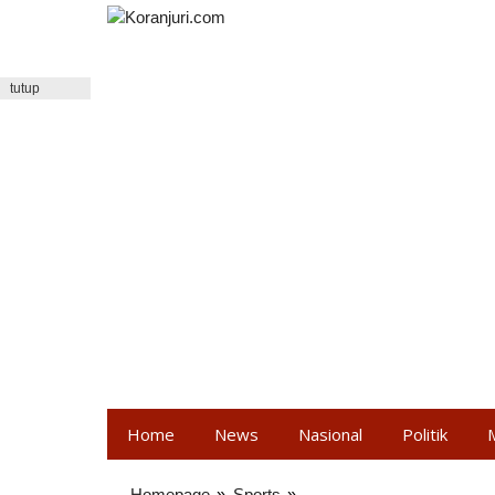
Lewati
ke
konten
tutup
Home
News
Nasional
Politik
Homepage
»
Sports
»
Merayakan