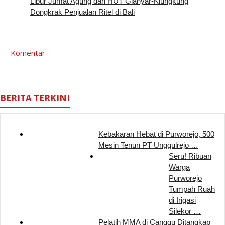
Libur Jumat Agung dan HUT Gianyar-Klungkung
Dongkrak Penjualan Ritel di Bali
Komentar
BERITA TERKINI
Kebakaran Hebat di Purworejo, 500
Mesin Tenun PT Unggulrejo …
Seru! Ribuan
Warga
Purworejo
Tumpah Ruah
di Irigasi
Silekor …
Pelatih MMA di Canggu Ditangkap