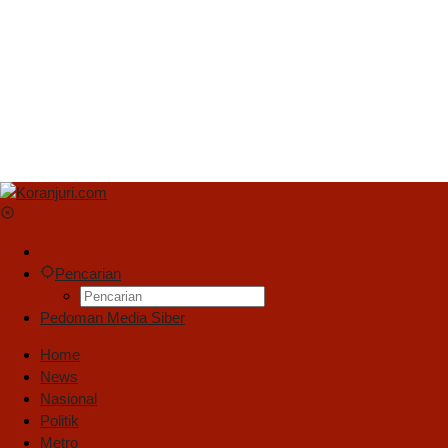
Pencarian
Pedoman Media Siber
Home
News
Nasional
Politik
Metro