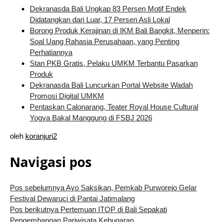
Dekranasda Bali Ungkap 83 Persen Motif Endek
Didatangkan dari Luar, 17 Persen Asli Lokal
Borong Produk Kerajinan di IKM Bali Bangkit, Menperin:
Soal Uang Rahasia Perusahaan, yang Penting
Perhatiannya
Stan PKB Gratis, Pelaku UMKM Terbantu Pasarkan
Produk
Dekranasda Bali Luncurkan Portal Website Wadah
Promosi Digital UMKM
Pentaskan Calonarang, Teater Royal House Cultural
Yogya Bakal Manggung di FSBJ 2026
oleh
koranjuri2
Navigasi pos
Pos sebelumnya
Ayo Saksikan, Pemkab Purworejo Gelar
Festival Dewaruci di Pantai Jatimalang
Pos berikutnya
Pertemuan ITOP di Bali Sepakati
Pengembangan Pariwisata Kebugaran