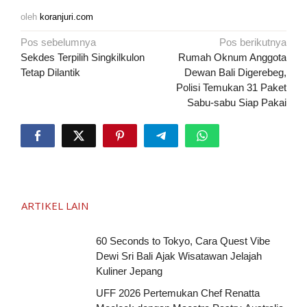
oleh
koranjuri.com
Navigasi
Pos sebelumnya
Pos berikutnya
pos
Sekdes Terpilih Singkilkulon
Rumah Oknum Anggota
Tetap Dilantik
Dewan Bali Digerebeg,
Polisi Temukan 31 Paket
Sabu-sabu Siap Pakai
ARTIKEL LAIN
60 Seconds to Tokyo, Cara Quest Vibe
Dewi Sri Bali Ajak Wisatawan Jelajah
Kuliner Jepang
UFF 2026 Pertemukan Chef Renatta