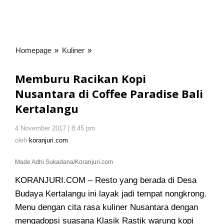
Homepage
»
Kuliner
»
Memburu
Racikan
Kopi
Memburu Racikan Kopi
Nusantara
Nusantara di Coffee Paradise Bali
di
Kertalangu
Coffee
Paradise
Bali
4 November 2017 | 8:45 pm
oleh
Kertalangu
koranjuri.com
oleh
koranjuri.com
Made Adhi Sukadana/Koranjuri.com
KORANJURI.COM – Resto yang berada di Desa
Budaya Kertalangu ini layak jadi tempat nongkrong
.
Menu dengan cita rasa kuliner Nusantara dengan
mengadopsi suasana Klasik Rastik warung kopi