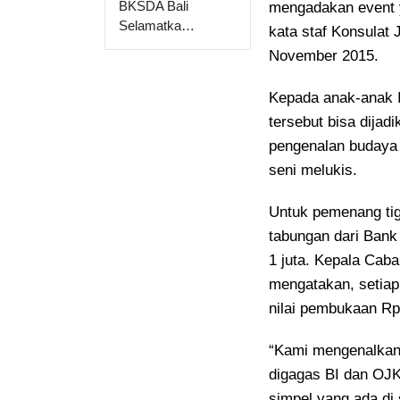
BKSDA Bali
mengadakan event y
Selamatka…
kata staf Konsulat J
November 2015.
Kepada anak-anak I
tersebut bisa dija
pengenalan budaya 
seni melukis.
Untuk pemenang tig
tabungan dari Bank
1 juta. Kepala Cab
mengatakan, setiap
nilai pembukaan Rp 
“Kami mengenalkan 
digagas BI dan OJ
simpel yang ada di