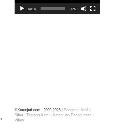
00:00
00:59
i
©Koranjuri.com | 2009-2026 |
Pedoman Media
Siber
·
Tentang Kami
·
Ketentuan Penggunaan
·
n
Vibes