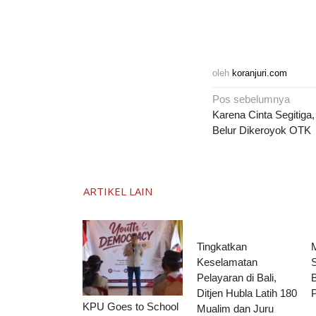
oleh
koranjuri.com
Navigasi
Pos sebelumnya
pos
Karena Cinta Segitiga,
Belur Dikeroyok OTK
ARTIKEL LAIN
Tingkatkan
Keselamatan
Pelayaran di Bali,
B
Ditjen Hubla Latih 180
KPU Goes to School
Mualim dan Juru