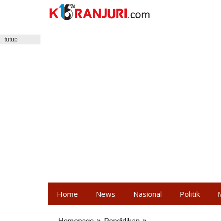
Lewati
ke
konten
tutup
Home
News
Nasional
Politik
Homepage
»
Pendidikan
»
Membangun