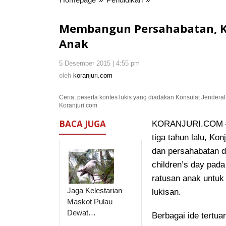
Persahabatan,
Konjen
Membangun Persahabatan, Kon
India
Anak
di
Bali
5 Desember 2015 | 4:55 pm
oleh
Gelar
koranjuri.com
oleh
koranjuri.com
Lomba
Lukis
Ceria, peserta kontes lukis yang diadakan Konsulat Jenderal 
Anak
Koranjuri.com
BACA JUGA
KORANJURI.COM – S
tiga tahun lalu, K
dan persahabatan d
children’s day pada
ratusan anak untuk
Jaga Kelestarian
lukisan.
Maskot Pulau
Dewat…
Berbagai ide tertu