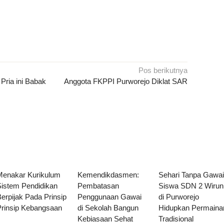
Pos berikutnya
 Pria ini Babak
Anggota FKPPI Purworejo Diklat SAR
Menakar Kurikulum
Kemendikdasmen:
Sehari Tanpa Gawa
Sistem Pendidikan
Pembatasan
Siswa SDN 2 Wirun
erpijak Pada Prinsip
Penggunaan Gawai
di Purworejo
Prinsip Kebangsaan
di Sekolah Bangun
Hidupkan Permaina
Kebiasaan Sehat
Tradisional