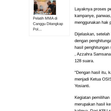
Layaknya proses pem
kampanye, panwas, s
Pelatih MMA di
menggunakan hak pi
Canggu Ditangkap
Pol…
Dijelaskan, setela
dengan penghitunga
hasil penghitungan
, Azzahra Samsanah
128 suara.
“Dengan hasil itu, 
menjadi Ketua OSIS
Yosianti.
Kegiatan pemilihan 
merupakan hasil k
kalinya. Dari KPU s