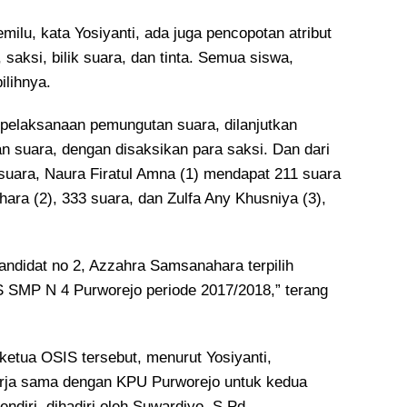
ilu, kata Yosiyanti, ada juga pencopotan atribut
aksi, bilik suara, dan tinta. Semua siswa,
lihnya.
h pelaksanaan pemungutan suara, dilanjutkan
n suara, dengan disaksikan para saksi. Dan dari
 suara, Naura Firatul Amna (1) mendapat 211 suara
ara (2), 333 suara, dan Zulfa Any Khusniya (3),
kandidat no 2, Azzahra Samsanahara terpilih
 SMP N 4 Purworejo periode 2017/2018,” terang
ketua OSIS tersebut, menurut Yosiyanti,
erja sama dengan KPU Purworejo untuk kedua
endiri, dihadiri oleh Suwardiyo, S.Pd.