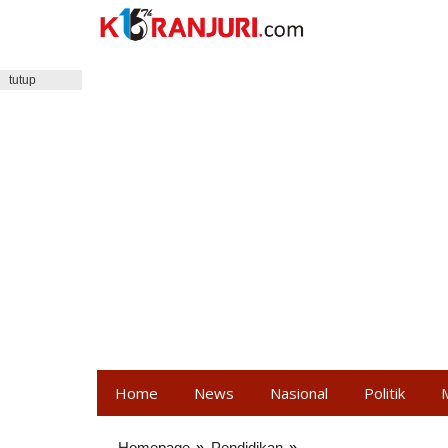
Lewati
ke
konten
tutup
Home
News
Nasional
Politik
Homepage
»
Pendidikan
»
Membangun