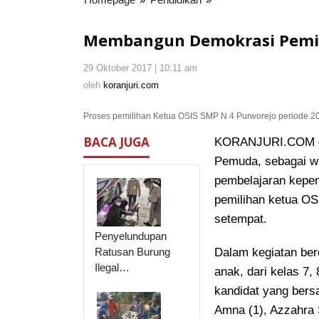
Demokrasi
Pemilihan
Membangun Demokrasi Pemili
Ketua
OSIS
29 Oktober 2017 | 10:11 am
oleh
di
koranjuri.com
oleh
koranjuri.com
SMPN
4
Proses pemilihan Ketua OSIS SMP N 4 Purworejo periode 201
Purworejo
BACA JUGA
KORANJURI.COM –
Pemuda, sebagai wu
pembelajaran kepe
pemilihan ketua OSI
setempat.
Penyelundupan
Ratusan Burung
Dalam kegiatan ber
Ilegal…
anak, dari kelas 7,
kandidat yang bersa
Amna (1), Azzahra 