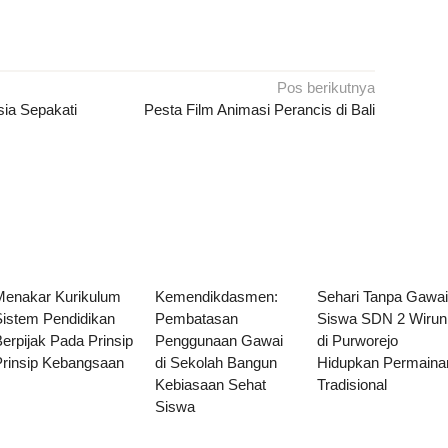
Pos berikutnya
sia Sepakati
Pesta Film Animasi Perancis di Bali
Menakar Kurikulum
Kemendikdasmen:
Sehari Tanpa Gawa
Sistem Pendidikan
Pembatasan
Siswa SDN 2 Wirun
erpijak Pada Prinsip
Penggunaan Gawai
di Purworejo
Prinsip Kebangsaan
di Sekolah Bangun
Hidupkan Permaina
Kebiasaan Sehat
Tradisional
Siswa