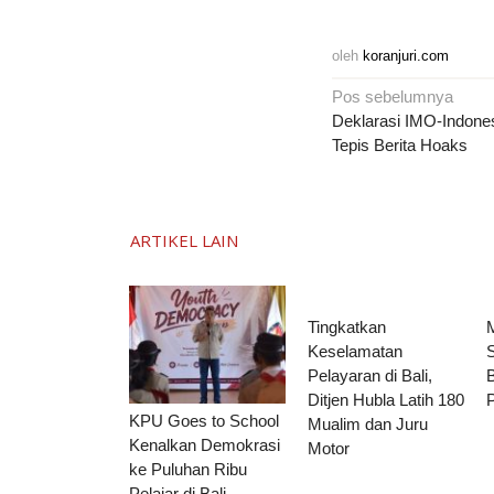
oleh
koranjuri.com
Navigasi
Pos sebelumnya
pos
Deklarasi IMO-Indone
Tepis Berita Hoaks
ARTIKEL LAIN
Tingkatkan
Keselamatan
Pelayaran di Bali,
B
Ditjen Hubla Latih 180
KPU Goes to School
Mualim dan Juru
Kenalkan Demokrasi
Motor
ke Puluhan Ribu
Pelajar di Bali