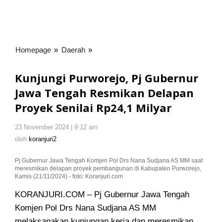
Homepage
»
Daerah
»
Kunjungi
Purworejo,
Pj
Kunjungi Purworejo, Pj Gubernur
Gubernur
Jawa Tengah Resmikan Delapan
Jawa
Proyek Senilai Rp24,1 Milyar
Tengah
Resmikan
Delapan
23 November 2024 | 9:12 am
oleh
Proyek
koranjuri2
oleh
koranjuri2
Senilai
Rp24,1
Pj Gubernur Jawa Tengah Komjen Pol Drs Nana Sudjana AS MM saat
meresmikan delapan proyek pembangunan di Kabupaten Purworejo,
Milyar
Kamis (21/11/2024) - foto: Koranjuri.com
KORANJURI.COM – Pj Gubernur Jawa Tengah
Komjen Pol Drs Nana Sudjana AS MM
melaksanakan kunjungan kerja dan meresmikan