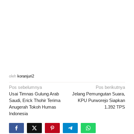
oleh
koranjuri2
Navigasi
Pos sebelumnya
Pos berikutnya
pos
Usai Timnas Gulung Arab
Jelang Pemungutan Suara,
Saudi, Erick Thohir Terima
KPU Purworejo Siapkan
Anugerah Tokoh Humas
1.392 TPS
Indonesia