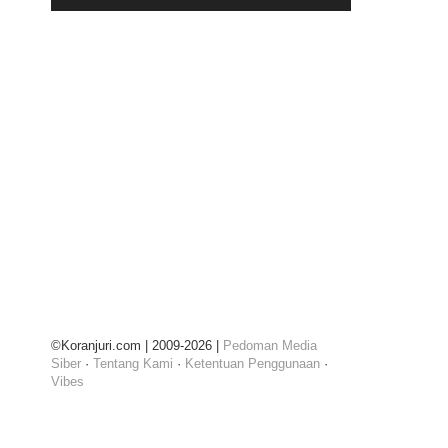
©Koranjuri.com | 2009-2026 |
Pedoman Media
Siber
·
Tentang Kami
·
Ketentuan Penggunaan
·
Vibes