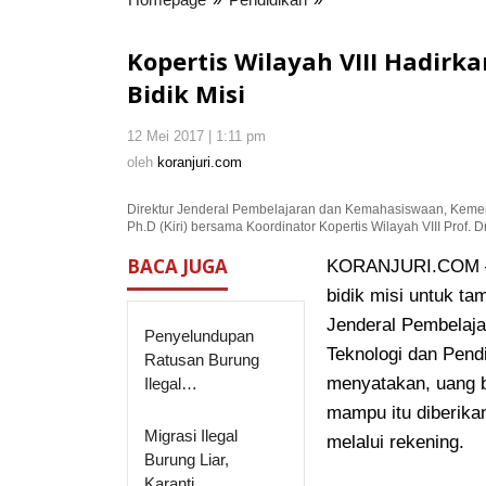
Wilayah
VIII
Kopertis Wilayah VIII Hadirkan
Hadirkan
Bidik Misi
Komisi
X
12 Mei 2017 | 1:11 pm
oleh
dan
koranjuri.com
oleh
koranjuri.com
Dirjen
Dikti
Direktur Jenderal Pembelajaran dan Kemahasiswaan, Kemente
Sosialisasi
Ph.D (Kiri) bersama Koordinator Kopertis Wilayah VIII Prof. D
Bidik
Misi
BACA JUGA
KORANJURI.COM – 
bidik misi untuk t
Jenderal Pembelaj
Penyelundupan
Teknologi dan Pendi
Ratusan Burung
menyatakan, uang b
Ilegal…
mampu itu diberik
Migrasi Ilegal
melalui rekening.
Burung Liar,
Karanti…