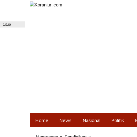
Lewati
ke
konten
tutup
Home
News
Nasional
Politik
Homepage
»
Pendidikan
»
Kopertis