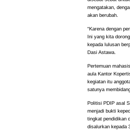
mengatakan, dengan
akan berubah.
“Karena dengan pen
Ini yang kita doro
kepada lulusan berp
Dasi Astawa.
Pertemuan mahasisw
aula Kantor Koperti
kegiatan itu anggo
satunya membidang
Politisi PDIP asal 
menjadi bukti keped
tingkat pendidikan d
disalurkan kepada 