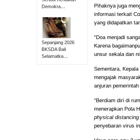
Pihaknya juga men
Demokra…
informasi terkait C
yang didapatkan ta
“Doa menjadi sanga
Sepanjang 2026
Karena bagaimanpun,
BKSDA Bali
unsur sekala dan ni
Selamatka…
Sementara, Kepala 
mengajak masyaraka
anjuran pemerinta
“Berdiam diri di ru
menerapkan Pola H
physical distancing
penyebaran virus ini