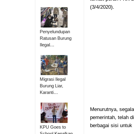
(3/4/2020).
Penyelundupan
Ratusan Burung
Ilegal…
Migrasi Ilegal
Burung Liar,
Karanti…
Menurutnya, segala
pemerintah, telah 
berbagai sisi untu
KPU Goes to
School Kenalkan