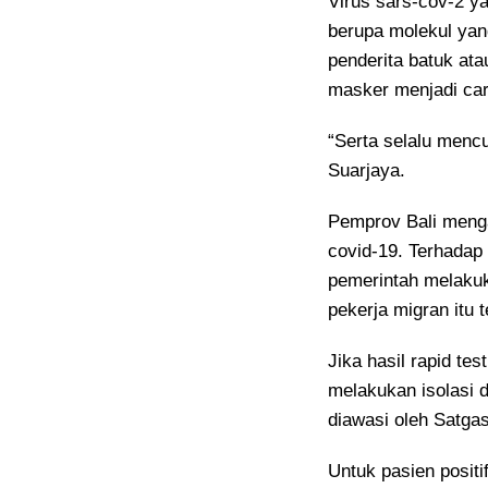
Virus sars-cov-2 y
berupa molekul yan
penderita batuk at
masker menjadi cara
“Serta selalu mencu
Suarjaya.
Pemprov Bali meng
covid-19. Terhadap 
pemerintah melakuk
pekerja migran itu t
Jika hasil rapid te
melakukan isolasi d
diawasi oleh Satgas
Untuk pasien posit