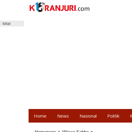
Lewati
ke
konten
tutup
Home
News
Nasional
Politik
Homepage
»
Wiswa Sabha
»
Ketua