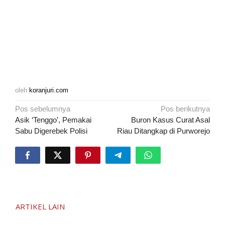
oleh
koranjuri.com
Navigasi
Pos sebelumnya
Pos berikutnya
pos
Asik ‘Tenggo’, Pemakai
Buron Kasus Curat Asal
Sabu Digerebek Polisi
Riau Ditangkap di Purworejo
ARTIKEL LAIN