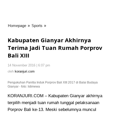
Homepage
»
Sports
»
Kabupaten
Gianyar
Akhirnya
Kabupaten Gianyar Akhirnya
Terima
Terima Jadi Tuan Rumah Porprov
Jadi
Bali XIII
Tuan
Rumah
Porprov
14 November 2016 | 6:07 pm
oleh
Bali
koranjuri.com
oleh
koranjuri.com
XIII
Pengukuhan Panitia Induk Porprov Bali XIII 2017 di Balai Budaya
Gianyar - foto: Istimewa
KORANJURI.COM – Kabupaten Gianyar akhirnya
terpilih menjadi tuan rumah tunggal pelaksanaan
Porprov Bali ke-13
. Meski sebelumnya muncul