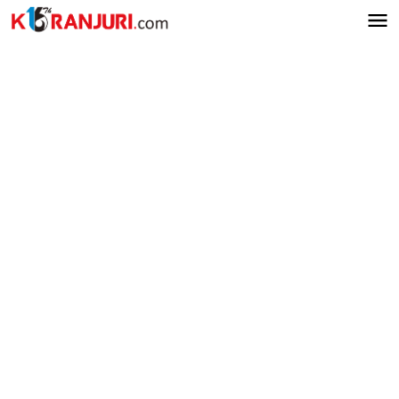
Lewati
ke
konten