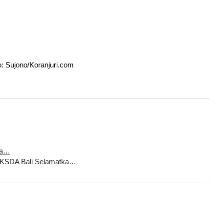
: Sujono/Koranjuri.com
ra…
BKSDA Bali Selamatka…