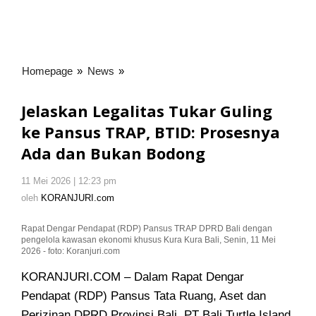
Homepage
»
News
»
Jelaskan
Legalitas
Tukar
Jelaskan Legalitas Tukar Guling
Guling
ke Pansus TRAP, BTID: Prosesnya
ke
Ada dan Bukan Bodong
Pansus
TRAP,
BTID:
11 Mei 2026 | 12:23 pm
oleh
KORANJURI.com
Prosesnya
oleh
KORANJURI.com
Ada
dan
Rapat Dengar Pendapat (RDP) Pansus TRAP DPRD Bali dengan
pengelola kawasan ekonomi khusus Kura Kura Bali, Senin, 11 Mei
Bukan
2026 - foto: Koranjuri.com
Bodong
KORANJURI.COM – Dalam Rapat Dengar
Pendapat (RDP) Pansus Tata Ruang, Aset dan
Perizinan DPRD Provinsi Bali, PT Bali Turtle Island