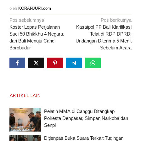
oleh
KORANJURI.com
Navigasi
Pos sebelumnya
Pos berikutnya
pos
Koster Lepas Perjalanan
Kasatpol PP Bali Klarifikasi
Suci 50 Bhikkhu 4 Negara,
Telat di RDP DPRD:
dari Bali Menuju Candi
Undangan Diterima 5 Menit
Borobudur
Sebelum Acara
ARTIKEL LAIN
Pelatih MMA di Canggu Ditangkap
Polresta Denpasar, Simpan Narkoba dan
Senpi
Ditjenpas Buka Suara Terkait Tudingan