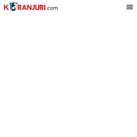
Lewati
ke
konten