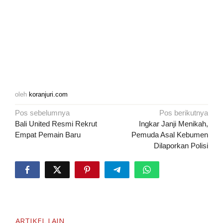
oleh
koranjuri.com
Navigasi
Pos sebelumnya
Pos berikutnya
pos
Bali United Resmi Rekrut
Ingkar Janji Menikah,
Empat Pemain Baru
Pemuda Asal Kebumen
Dilaporkan Polisi
ARTIKEL LAIN