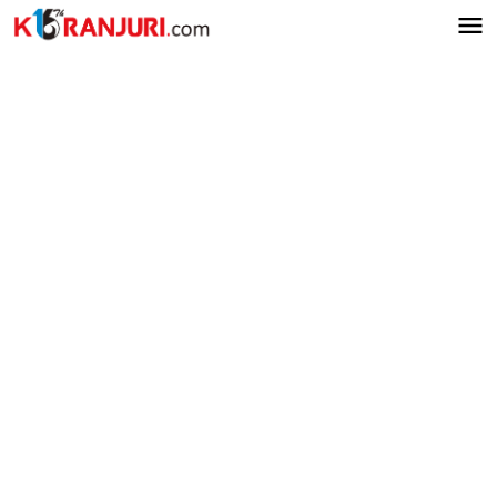
Lewati
ke
konten