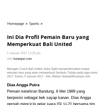
Homepage
»
Sports
»
Ini
Dia
Profil
Ini Dia Profil Pemain Baru yang
Pemain
Memperkuat Bali United
Baru
yang
5 Januari 2017 | 3:25 pm
oleh
Memperkuat
koranjuri.com
oleh
koranjuri.com
Bali
United
Manager Coach Bali United, Indra Sjafri memperkenalkan empat
rekrutan baru yang akan memperkuat Serdadu Tridatu pada laga resmi
2017, Kamis, 5 Januari 2017 - foto: Wahyu Siswadi/Koranjuri.com
Dias Angga Putra
Pemain kelahiran Bandung, 6 Mei 1989 yang
berposisi sebagai bek sayap kanan. Dias Angga
pernah mencicip gelar juara ISL U-21
bersama tim