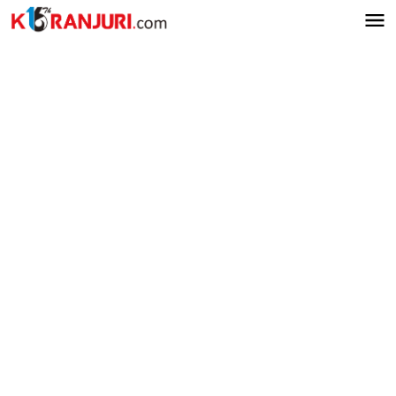
Lewati
ke
konten