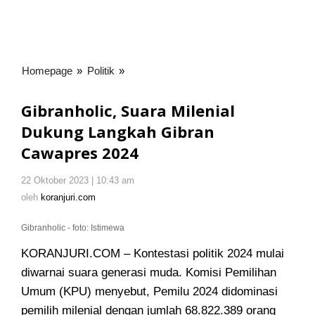
Homepage
»
Politik
»
Gibranholic,
Suara
Milenial
Gibranholic, Suara Milenial
Dukung
Dukung Langkah Gibran
Langkah
Cawapres 2024
Gibran
Cawapres
2024
22 Oktober 2023 | 10:43 am
oleh
koranjuri.com
oleh
koranjuri.com
Gibranholic - foto: Istimewa
KORANJURI.COM – Kontestasi politik 2024 mulai
diwarnai suara generasi muda. Komisi Pemilihan
Umum (KPU) menyebut, Pemilu 2024 didominasi
pemilih milenial dengan jumlah 68.822.389 orang