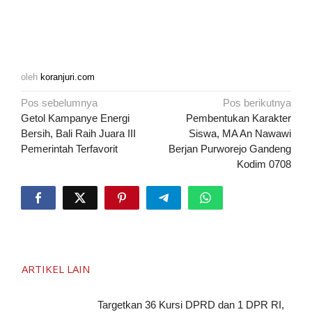
oleh
koranjuri.com
Navigasi
Pos sebelumnya
Pos berikutnya
pos
Getol Kampanye Energi
Pembentukan Karakter
Bersih, Bali Raih Juara III
Siswa, MA An Nawawi
Pemerintah Terfavorit
Berjan Purworejo Gandeng
Kodim 0708
ARTIKEL LAIN
Targetkan 36 Kursi DPRD dan 1 DPR RI,