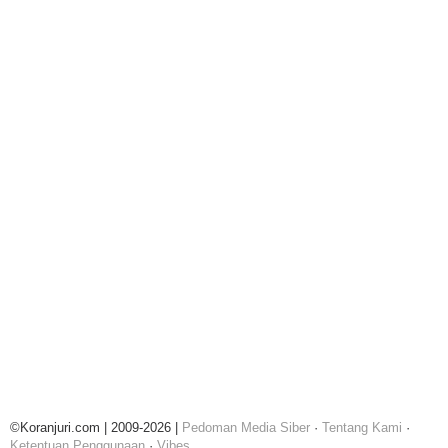
©Koranjuri.com | 2009-2026 |
Pedoman Media Siber
·
Tentang Kami
·
Ketentuan Penggunaan
·
Vibes