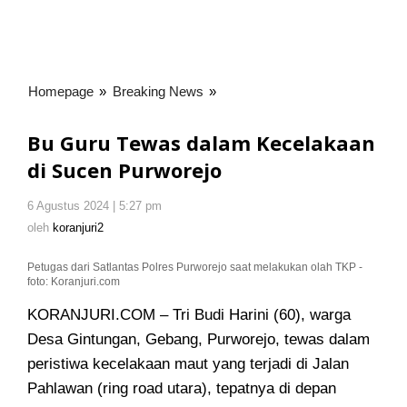
Homepage
»
Breaking News
»
Bu
Guru
Tewas
Bu Guru Tewas dalam Kecelakaan
dalam
di Sucen Purworejo
Kecelakaan
di
6 Agustus 2024 | 5:27 pm
oleh
Sucen
koranjuri2
oleh
koranjuri2
Purworejo
Petugas dari Satlantas Polres Purworejo saat melakukan olah TKP -
foto: Koranjuri.com
KORANJURI.COM – Tri Budi Harini (60), warga
Desa Gintungan, Gebang, Purworejo, tewas dalam
peristiwa kecelakaan maut yang terjadi di Jalan
Pahlawan (ring road utara), tepatnya di depan