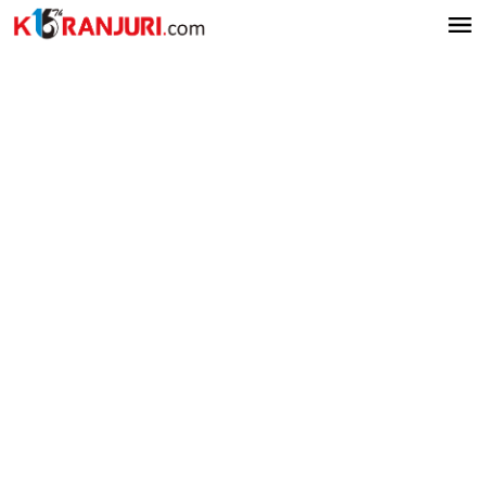
Lewati
ke
konten