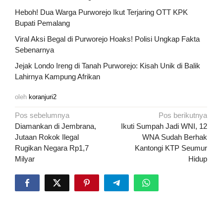
Heboh! Dua Warga Purworejo Ikut Terjaring OTT KPK
Bupati Pemalang
Viral Aksi Begal di Purworejo Hoaks! Polisi Ungkap Fakta
Sebenarnya
Jejak Londo Ireng di Tanah Purworejo: Kisah Unik di Balik
Lahirnya Kampung Afrikan
oleh
koranjuri2
Navigasi
Pos sebelumnya
Pos berikutnya
pos
Diamankan di Jembrana,
Ikuti Sumpah Jadi WNI, 12
Jutaan Rokok Ilegal
WNA Sudah Berhak
Rugikan Negara Rp1,7
Kantongi KTP Seumur
Milyar
Hidup