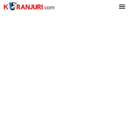
Lewati
ke
konten