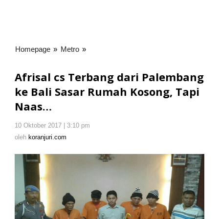
Homepage
»
Metro
»
Afrisal
cs
Terbang
Afrisal cs Terbang dari Palembang
dari
ke Bali Sasar Rumah Kosong, Tapi
Palembang
Naas…
ke
Bali
Sasar
10 Oktober 2017 | 3:10 pm
oleh
Rumah
koranjuri.com
oleh
koranjuri.com
Kosong,
Tapi
Naas...