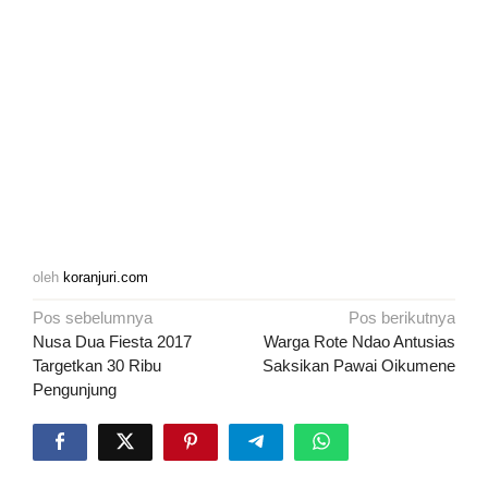
oleh
koranjuri.com
Navigasi
Pos sebelumnya
Pos berikutnya
pos
Nusa Dua Fiesta 2017
Warga Rote Ndao Antusias
Targetkan 30 Ribu
Saksikan Pawai Oikumene
Pengunjung