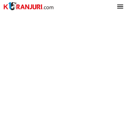
Lewati
ke
konten