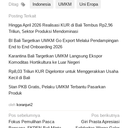
Ditag
Indonesia
UMKM
Uni Eropa
Posting Terkait
Hingga April 2026 Realisasi KUR di Bali Tembus Rp2,96
Triliun, Sektor Produksi Mendominasi
BI Bali Targetkan UMKM Go Export Melalui Pendampingan
End to End Onboarding 2026
Karantina Bali Targetkan UMKM Langsung Ekspor
Komoditas Hortikultura ke Luar Negeri
Rp8,03 Triliun KUR Digelontor untuk Menggerakkan Usaha
Kecil di Bali
Stan PKB Gratis, Pelaku UMKM Terbantu Pasarkan
Produk
oleh
koranjuri2
Navigasi
Pos sebelumnya
Pos berikutnya
pos
Fokus Pemulihan Pasca
Giri Prasta Apresiasi
Bencana, FKPEN Bali Minta
Solidaritas Warga Gelar