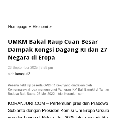
Homepage
»
Ekonomi
»
UMKM
Bakal
Raup
UMKM Bakal Raup Cuan Besar
Cuan
Dampak Kongsi Dagang RI dan 27
Besar
Negara di Eropa
Dampak
Kongsi
Dagang
23 September 2025 | 8:58 pm
oleh
RI
koranjuri2
oleh
koranjuri2
dan
27
Peserta field trip peserta GPDRR Ke-7 yang diadakan oleh
Kemenparekraf juga mengunjungi Pameran IKM Bali Bangkit di Taman
Negara
Budaya Bali, Sabtu, 28 Mei 2022 - foto: Koranjuri.com
di
Eropa
KORANJURI.COM – Pertemuan presiden Prabowo
Subianto dengan Presiden Komisi Uni Eropa Ursula
von der Leyen di Belgia, Juli 2025 lalu, menjadi titik