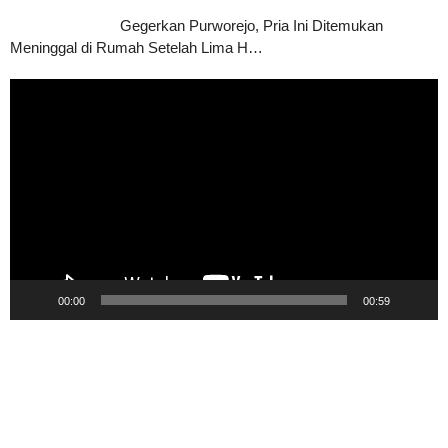
Gegerkan Purworejo, Pria Ini Ditemukan
Meninggal di Rumah Setelah Lima H…
Pemutar
Video
00:00
00:59