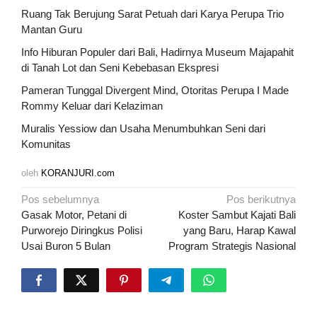
Ruang Tak Berujung Sarat Petuah dari Karya Perupa Trio
Mantan Guru
Info Hiburan Populer dari Bali, Hadirnya Museum Majapahit
di Tanah Lot dan Seni Kebebasan Ekspresi
Pameran Tunggal Divergent Mind, Otoritas Perupa I Made
Rommy Keluar dari Kelaziman
Muralis Yessiow dan Usaha Menumbuhkan Seni dari
Komunitas
oleh
KORANJURI.com
Navigasi
Pos sebelumnya
Pos berikutnya
pos
Gasak Motor, Petani di
Koster Sambut Kajati Bali
Purworejo Diringkus Polisi
yang Baru, Harap Kawal
Usai Buron 5 Bulan
Program Strategis Nasional