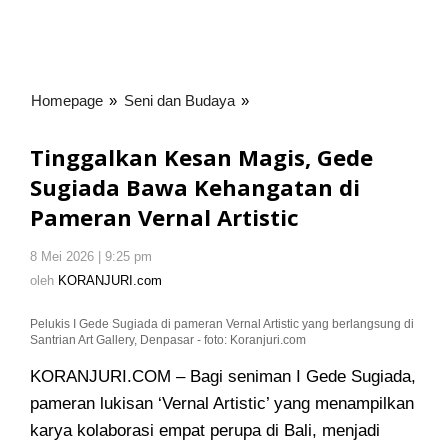
Homepage
»
Seni dan Budaya
»
Tinggalkan
Kesan
Magis,
Tinggalkan Kesan Magis, Gede
Gede
Sugiada Bawa Kehangatan di
Sugiada
Pameran Vernal Artistic
Bawa
Kehangatan
di
8 Mei 2026 | 9:25 pm
oleh
KORANJURI.com
Pameran
oleh
KORANJURI.com
Vernal
Artistic
Pelukis I Gede Sugiada di pameran Vernal Artistic yang berlangsung di
Santrian Art Gallery, Denpasar - foto: Koranjuri.com
KORANJURI.COM – Bagi seniman I Gede Sugiada,
pameran lukisan ‘Vernal Artistic’ yang menampilkan
karya kolaborasi empat perupa di Bali, menjadi