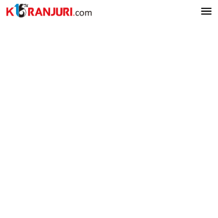
Lewati
ke
konten