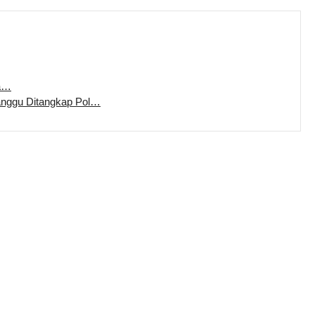
ka…
anggu Ditangkap Pol…